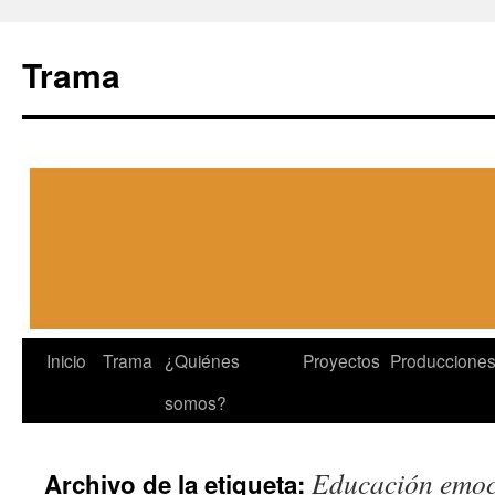
Trama
Ir
Inicio
Trama
¿Quiénes
Proyectos
Produccione
a
somos?
la
Educación emoc
Archivo de la etiqueta:
página