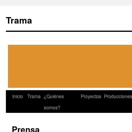
Trama
Ir
Inicio
Trama
¿Quiénes
Proyectos
Produccione
a
somos?
la
Prensa
página