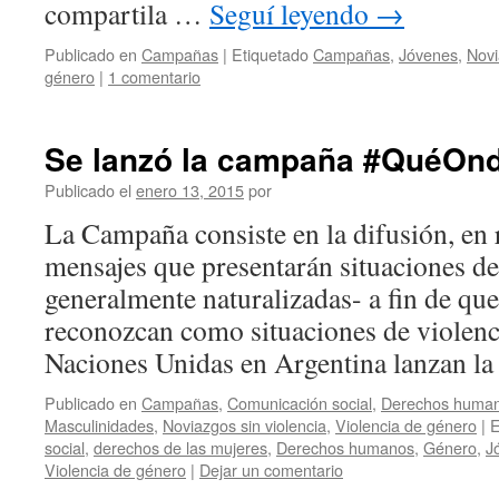
compartila …
Seguí leyendo
→
Publicado en
Campañas
|
Etiquetado
Campañas
,
Jóvenes
,
Novi
género
|
1 comentario
Se lanzó la campaña #QuéOn
Publicado el
enero 13, 2015
por
La Campaña consiste en la difusión, en r
mensajes que presentarán situaciones de
generalmente naturalizadas- a fin de qu
reconozcan como situaciones de violen
Naciones Unidas en Argentina lanzan l
Publicado en
Campañas
,
Comunicación social
,
Derechos huma
Masculinidades
,
Noviazgos sin violencia
,
Violencia de género
|
E
social
,
derechos de las mujeres
,
Derechos humanos
,
Género
,
J
Violencia de género
|
Dejar un comentario