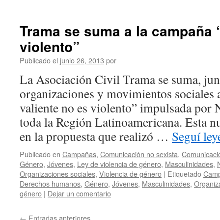
Trama se suma a la campaña “
violento”
Publicado el
junio 26, 2013
por
La Asociación Civil Trama se suma, junt
organizaciones y movimientos sociales 
valiente no es violento” impulsada por
toda la Región Latinoamericana. Esta n
en la propuesta que realizó …
Seguí le
Publicado en
Campañas
,
Comunicación no sexista
,
Comunicació
Género
,
Jóvenes
,
Ley de violencia de género
,
Masculinidades
,
Organizaciones sociales
,
Violencia de género
|
Etiquetado
Cam
Derechos humanos
,
Género
,
Jóvenes
,
Masculinidades
,
Organiz
género
|
Dejar un comentario
←
Entradas anteriores