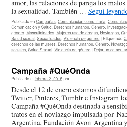
amor, las relaciones de pareja los malos
la sexualidad. También …
Seguí leyen
Publicado en
Campañas
,
Comunicación comunitaria
,
Comunicac
Comunicación y Salud
,
Derechos humanos
,
Género
,
Investigac
género
,
Masculinidades
,
Mujeres uso de drogas
,
Noviazgos
,
Org
Salud sexual
,
Sexualidades
,
Violencia de género
|
Etiquetado
C
derechos de las mujeres
,
Derechos humanos
,
Género
,
Noviazgo
sociales
,
Salud Sexual
,
Violencia de género
|
Dejar un comentar
Campaña #QuéOnda
Publicado el
febrero 2, 2015
por
Desde el 12 de enero estamos difundie
Twitter, Pinteres, Tumblr e Instagram lo
Campaña #QuéOnda destinada a sensibil
tratos en el noviazgo impulsada por Na
Argentina, Fundación Avon Argentina y