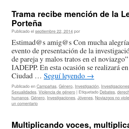
Trama recibe mención de la Le
Porteña
Publicado el
septiembre 22, 2014
por
Estimad@s amig@s Con mucha alegría 
evento de presentación de la investigaci
de pareja y malos tratos en el noviazgo
IADEPP. En esta ocasión se realizará en 
Ciudad …
Seguí leyendo
→
Publicado en
Campañas
,
Género
,
Investigación
,
Investigacione
Sexualidades
,
Violencia de género
|
Etiquetado
Debates
,
derech
humanos
,
Género
,
Investigaciones
,
Jóvenes
,
Noviazgos no viol
un comentario
Multiplicando voces, multipli