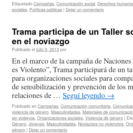
Etiquetado
Campañas
,
Comunicación social
,
Derechos humano
sociales
,
Políticas públicas
|
Dejar un comentario
Trama participa de un Taller s
en el noviazgo
Publicado el
julio 5, 2013
por
En el marco de la campaña de Naciones 
es Violento”, Trama participará de un ta
para organizaciones sociales para compa
de sensibilización y prevención de los m
relaciones de …
Seguí leyendo
→
Publicado en
Campañas
,
Comunicación comunitaria
,
Comunicac
violencia de género
,
Masculinidades
,
Materiales de comunicaci
sin violencia
,
Organizaciones sociales
,
Violencia de género
|
Eti
Género
,
Jóvenes
,
Masculinidades
,
Noviazgos no violenctos
,
Org
género
|
Dejar un comentario