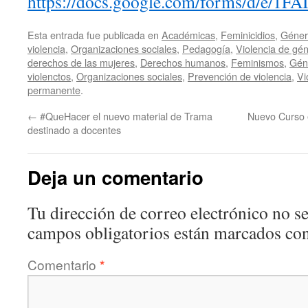
https://docs.google.com/forms/d/
Esta entrada fue publicada en
Académicas
,
Feminicidios
,
Géner
violencia
,
Organizaciones sociales
,
Pedagogía
,
Violencia de gé
derechos de las mujeres
,
Derechos humanos
,
Feminismos
,
Gén
violenctos
,
Organizaciones sociales
,
Prevención de violencia
,
Vi
permanente
.
←
#QueHacer el nuevo material de Trama
Nuevo Curso 
destinado a docentes
Deja un comentario
Tu dirección de correo electrónico no se
campos obligatorios están marcados co
Comentario
*