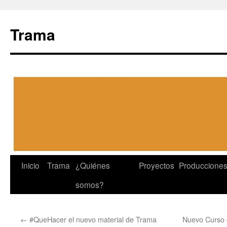
Trama
Ir
Inicio
Trama
¿Quiénes
Proyectos
Produccione
a
somos?
la
←
#QueHacer el nuevo material de Trama
Nuevo Curso 
página