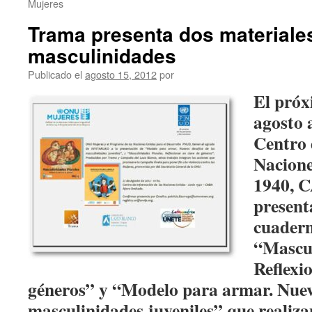
Mujeres
Trama presenta dos materiale
masculinidades
Publicado el
agosto 15, 2012
por
El próx
agosto a
Centro 
Nacione
1940, 
present
cuadern
“Mascul
Reflexi
géneros” y “Modelo para armar. Nuevo
masculinidades juveniles” que realiz