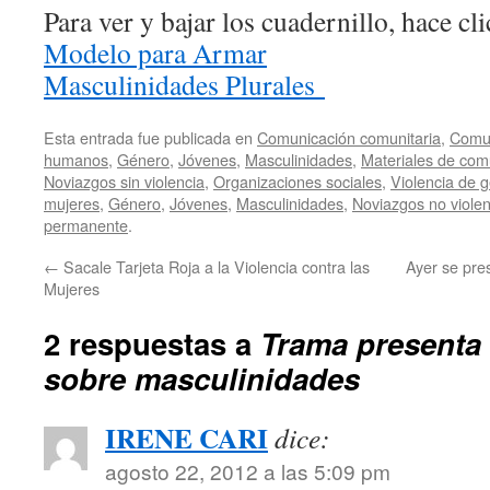
Para ver y bajar los cuadernillo, hace cli
Modelo para Armar
Masculinidades Plurales
Esta entrada fue publicada en
Comunicación comunitaria
,
Comun
humanos
,
Género
,
Jóvenes
,
Masculinidades
,
Materiales de com
Noviazgos sin violencia
,
Organizaciones sociales
,
Violencia de 
mujeres
,
Género
,
Jóvenes
,
Masculinidades
,
Noviazgos no viole
permanente
.
←
Sacale Tarjeta Roja a la Violencia contra las
Ayer se pre
Mujeres
2 respuestas a
Trama presenta 
sobre masculinidades
IRENE CARI
dice:
agosto 22, 2012 a las 5:09 pm